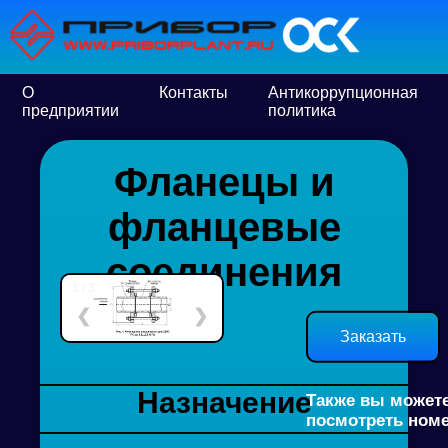
О
Контакты
Антикоррупционная
предприятии
политика
Фланецы и
фланцевые
соединения
1 / 3
❮
❯
Заказать
Назначение
Также вы может
посмотреть ном